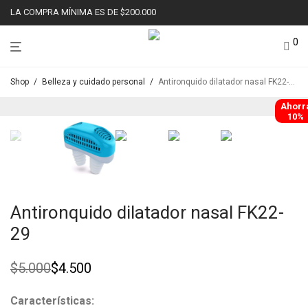
LA COMPRA MÍNIMA ES DE $200.000
0
Shop
/
Belleza y cuidado personal
/
Antironquido dilatador nasal FK22-29
Ahorr
10%
Antironquido dilatador nasal FK22-
29
$
5.000
$
4.500
Original
Current
price
price
was:
is:
Características: