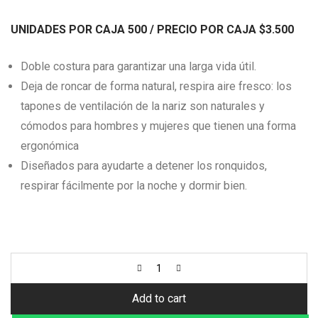
$5.000.
$4.500.
UNIDADES POR CAJA 500 / PRECIO POR CAJA
$3
.500
Doble costura para garantizar una larga vida útil.
Deja de roncar de forma natural, respira aire fresco: los
tapones de ventilación de la nariz son naturales y
cómodos para hombres y mujeres que tienen una forma
ergonómica
Diseñados para ayudarte a detener los ronquidos,
respirar fácilmente por la noche y dormir bien.
Add to cart