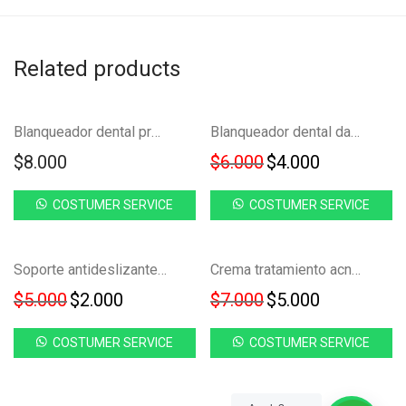
Related products
Ahorra
-
33
%
Blanqueador dental profesional lapiz FK23B-14
Blanqueador dental dazzling white FK22-38
33%
Original price was
Current pri
$
8.000
$
6.000
$
4.000
COSTUMER SERVICE
COSTUMER SERVICE
Ahorra
Ahorra
-
60
%
-
29
%
Soporte antideslizante para zapatos YS-02
Crema tratamiento acne mascarilla facial FK23B-39
60%
29%
Original price was: $5.000.
Current price is: $2.000.
Original price was
Current pri
$
5.000
$
2.000
$
7.000
$
5.000
COSTUMER SERVICE
COSTUMER SERVICE