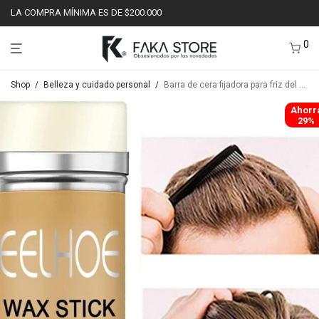
LA COMPRA MÍNIMA ES DE $200.000
0
Shop
/
Belleza y cuidado personal
/
Barra de cera fijadora para friz del cabello unisex SP-1
Ahorr
29%