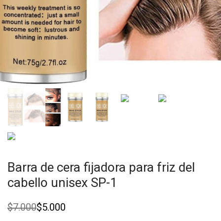
Barra de cera fijadora para friz del
cabello unisex SP-1
$
7.000
$
5.000
Original
Current