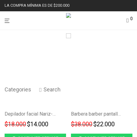
LA COMPRA MÍNIMA ES DE $200.000
0
Categories
Search
Ahorra
Ahorra
-
22
%
-
42
%
Depilador facial Nariz-oido-patillera Recargable 3 En 1 FK22B-05
Barbera barber pantalla led KH-907
22%
42%
$
18.000
$
14.000
$
38.000
$
22.000