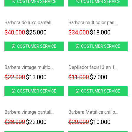
COSTUMER SERVICE
COSTUMER SERVICE
Ahorra
Ahorra
-
38
%
-
47
%
Barbera de luxe pantalla led HC-228
Barbera multicolor pantalla led YYT-021
37%
47%
$
40.000
$
25.000
$
34.000
$
18.000
COSTUMER SERVICE
COSTUMER SERVICE
Ahorra
Ahorra
-
41
%
-
36
%
Barbera vintage multicolor KH-614
Depilador facial 3 en 1 removedor vello nariz oidos cejas FK23D-26
41%
36%
$
22.000
$
13.000
$
11.000
$
7.000
COSTUMER SERVICE
COSTUMER SERVICE
Ahorra
Ahorra
-
42
%
-
50
%
Barbera vintage pantalla led KH-909
Barbera Metálica anillos KZ-79B
42%
50%
$
38.000
$
22.000
$
20.000
$
10.000