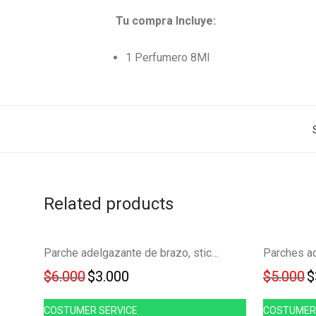
Tu compra Incluye:
1 Perfumero 8Ml
Related products
Ahorra
-
50
%
Parche adelgazante de brazo, sticker quemador FK22B-59
50%
Original price was: $6.000.
Current price is: $3.000.
O
$
6.000
$
3.000
$
5.000
$
COSTUMER SERVICE
COSTUMER 