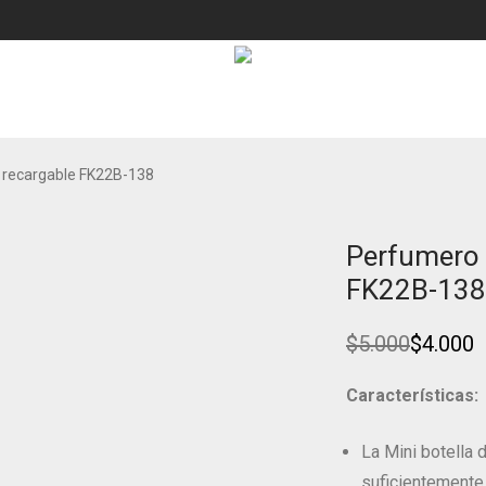
l recargable FK22B-138
Perfumero 
Ahorra
20%
FK22B-138
$
5.000
$
4.000
Original
Current
price
price
was:
is:
Características:
$5.000.
$4.000.
La Mini botella 
suficientemente