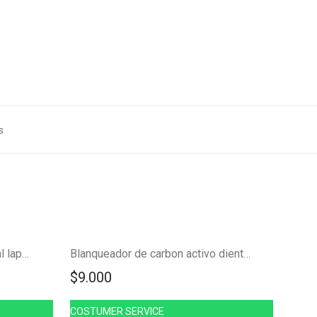
s
NUEVO!
Blanqueador dental profesional lapiz FK23B-14
Blanqueador de carbon activo dientes perfectos FK16-15carbon
$
9.000
COSTUMER SERVICE