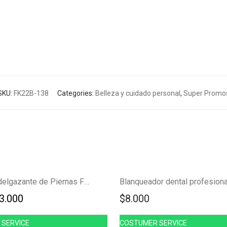
SKU:
FK22B-138
Categories:
Belleza y cuidado personal
,
Super Promo
Ahorra
-
40
%
Parches adelgazante de Piernas FK22-34B
40%
riginal price was: $5.000.
Current price is: $3.000.
3.000
$
8.000
SERVICE
COSTUMER SERVICE