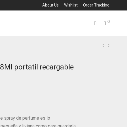
About Us
Wishlist
Order Tracking
0
8Ml portatil recargable
de spray de perfume es lo
 pequeña y liviana como para guardarla