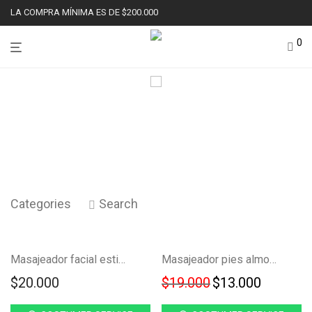
LA COMPRA MÍNIMA ES DE $200.000
0
Categories
Search
Ahorra
-
32
%
Masajeador facial estimulador muscular FK23B-35
Masajeador pies almohadilla de circulacion FK23B-63
32%
$
20.000
$
19.000
$
13.000