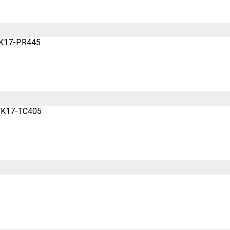
 FK17-PR445
 FK17-TC405