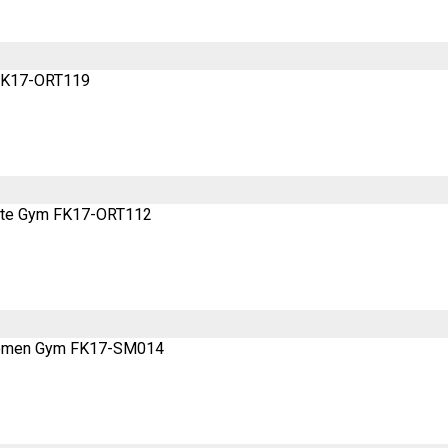
a FK17-ORT119
uste Gym FK17-ORT112
bdomen Gym FK17-SM014