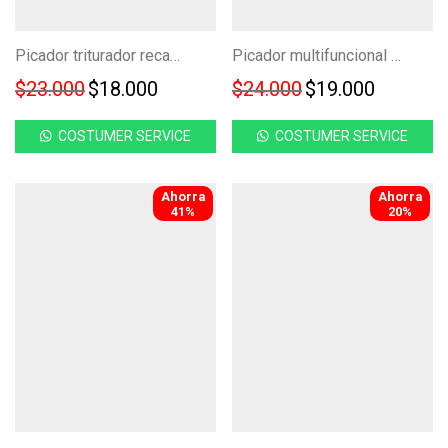
Picador triturador recargable FK22-10
Picador multifuncional rojo FK22-09
Original price was: $23.000.
Current price is: $18.000.
Original price w
Current 
$
23.000
$
18.000
$
24.000
$
19.000
COSTUMER SERVICE
COSTUMER SERVICE
Ahorra
Ahorra
-
41
%
-
20
%
41%
20%