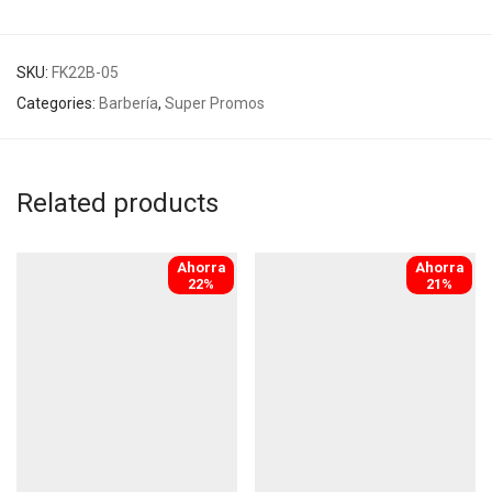
SKU:
FK22B-05
Categories:
Barbería
,
Super Promos
Related products
Ahorra
Ahorra
-
22
%
-
21
%
22%
21%