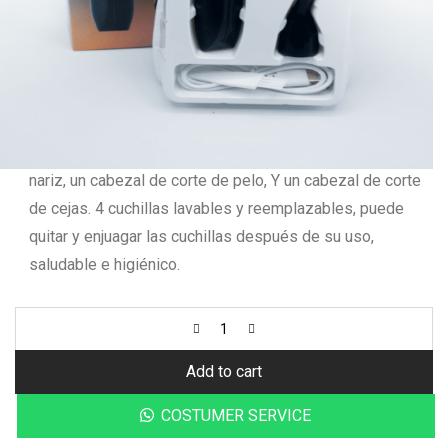
cabello sin dolor, tirones o desgarros. Diga adiós a los
métodos dolorosos de depilación, depilación suave e
indolora, sin dañar la piel.
1 cuerpo del dispositivo principal con 4 cabezales
reemplazables diseñados con varias funciones: un
cabezal de depilación, un cabezal de corte de pelo de
nariz, un cabezal de corte de pelo, Y un cabezal de corte
de cejas. 4 cuchillas lavables y reemplazables, puede
quitar y enjuagar las cuchillas después de su uso,
saludable e higiénico.
Add to cart
COSTUMER SERVICE