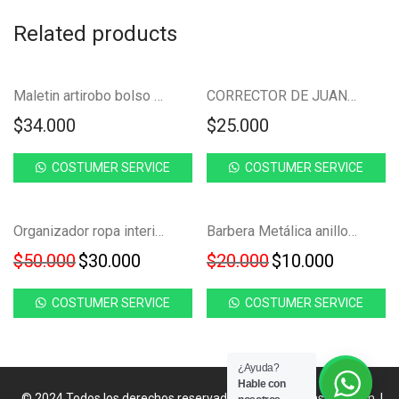
Related products
NUEVO!
NUEVO!
Maletin artirobo bolso carga USB maleta bloqueo FK22B-129
CORRECTOR DE JUANETES GRADUABLE FK16-29
$
34.000
$
25.000
COSTUMER SERVICE
COSTUMER SERVICE
Ahorra
Ahorra
NUEVO!
-
40
%
-
50
%
Organizador ropa interior caja de almacenamiento PF152
Barbera Metálica anillos KZ-79B
40%
50%
Original price was: $50.000.
Current price is: $30.000.
Original price w
Current 
$
50.000
$
30.000
$
20.000
$
10.000
COSTUMER SERVICE
COSTUMER SERVICE
¿Ayuda?
Hable con
© 2024 Todos los derechos reservados
catalogofakastore.com
|