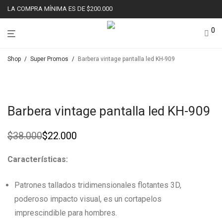
LA COMPRA MÍNIMA ES DE $200.000
0
Shop
/
Super Promos
/
Barbera vintage pantalla led KH-909
Ahorr
42%
Barbera vintage pantalla led KH-909
$
38.000
$
22.000
Original
Current
price
price
was:
is:
Características:
$38.000.
$22.000.
Patrones tallados tridimensionales flotantes 3D,
poderoso impacto visual, es un cortapelos
imprescindible para hombres.