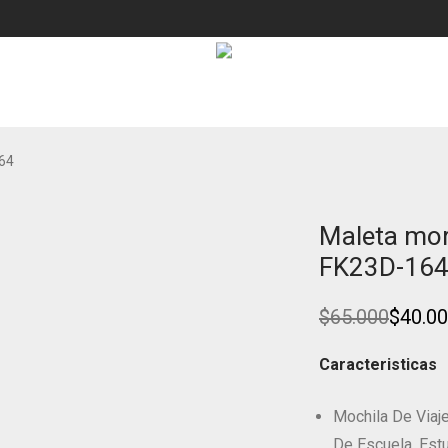
164
Maleta morr
Ahorra
NUEVO!
38%
FK23D-16
$
65.000
$
40.0
Original
Current
price
price
was:
is:
Caracteristicas
$65.000.
$40.000.
Mochila De Viaj
De Escuela, Est