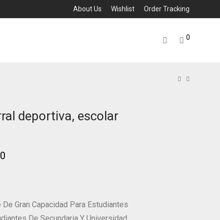
About Us
Wishlist
Order Tracking
0
al deportiva, escolar
4
00
e De Gran Capacidad Para Estudiantes
udiantes De Secundaria Y Universidad,