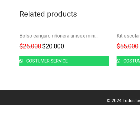
Related products
Ahorra
-
20
%
Bolso canguro riñonera unisex mini morral cruzado FK23D-166
20%
Original price was: $25.000.
Current price is: $20.000.
$
25.000
$
20.000
$
55.000
COSTUMER SERVICE
COSTUM
© 2024 Todos lo