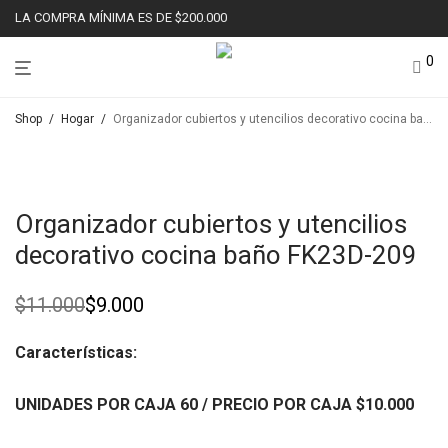
LA COMPRA MÍNIMA ES DE $200.000
0
Shop
/
Hogar
/
Organizador cubiertos y utencilios decorativo cocina baño FK23D-209
Ahorr
18%
Organizador cubiertos y utencilios
decorativo cocina baño FK23D-209
$
11.000
$
9.000
Original
Current
price
price
was:
is:
Características:
$11.000.
$9.000.
UNIDADES POR CAJA 60
/ PRECIO POR CAJA
$10
.000