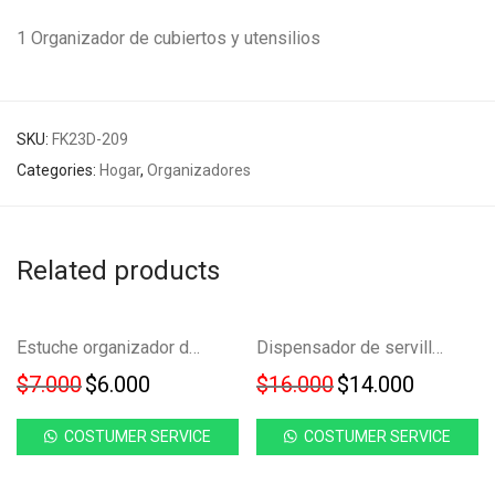
1 Organizador de cubiertos y utensilios
SKU:
FK23D-209
Categories:
Hogar
,
Organizadores
Related products
Ahorra
Ahorra
NUEVO!
NUEVO!
-
14
%
-
13
%
Estuche organizador de limpieza bucal ‘036
Dispensador de servilletas con soporte para celular JY155
14%
12%
Original price was: $7.000.
Current price is: $6.000.
Original price w
Current 
$
7.000
$
6.000
$
16.000
$
14.000
COSTUMER SERVICE
COSTUMER SERVICE