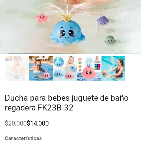
Ducha para bebes juguete de baño
regadera FK23B-32
$
20.000
$
14.000
Original
Current
price
price
was:
is:
Características