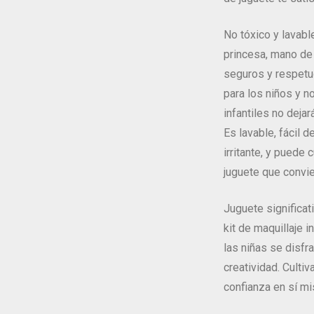
No tóxico y lavabl
princesa, mano de 
seguros y respetu
para los niños y n
infantiles no deja
Es lavable, fácil d
irritante, y puede 
juguete que convie
Juguete significat
kit de maquillaje 
las niñas se disfr
creatividad. Cultiv
confianza en sí mi