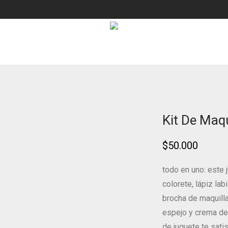
Kit De Maqui
$
50.000
todo en uno: este 
colorete, lápiz lab
brocha de maquillaj
espejo y crema de
de juguete te satis