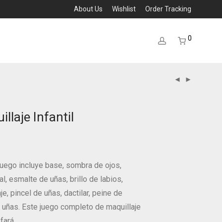
About Us
Wishlist
Order Tracking
0
llaje Infantil
juego incluye base, sombra de ojos,
ial, esmalte de uñas, brillo de labios,
e, pincel de uñas, dactilar, peine de
 uñas. Este juego completo de maquillaje
fará.