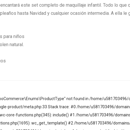
 encantará este set completo de maquillaje infantil. Todo lo que 
pleaños hasta Navidad y cualquier ocasión intermedia. A ella le 
s para niños
len natural.
cos
c\WooCommerce\Enums\ProductType" not found in /home/u581703496/
le-product/meta.php:33 Stack trace: #0 /home/u581703496/domains
c-core-functions.php(345): include() #1 /home/u581703496/domain
tions.php(1695): wc_get_template() #2 /home/u581703496/domains/c