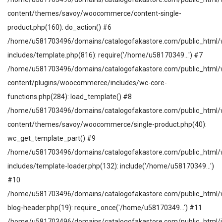
content/themes/savoy/woocommerce/content-single-
product.php(160): do_action() #6
/home/u581703496/domains/catalogofakastore.com/public_html/
includes/template.php(816): require('/home/u58170349...') #7
/home/u581703496/domains/catalogofakastore.com/public_html/
content/plugins/woocommerce/includes/wc-core-
functions.php(284): load_template() #8
/home/u581703496/domains/catalogofakastore.com/public_html/
content/themes/savoy/woocommerce/single-product.php(40):
wc_get_template_part() #9
/home/u581703496/domains/catalogofakastore.com/public_html/
includes/template-loader.php(132): include('/home/u58170349...')
#10
/home/u581703496/domains/catalogofakastore.com/public_html/
blog-header.php(19): require_once('/home/u58170349...') #11
/home/u581703496/domains/catalogofakastore.com/public_html/i