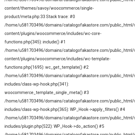
content/themes/savoy/woocommerce/single-
product/meta.php:33 Stack trace: #0
/home/u581703496/domains/catalogofakastore.com/public_html/
content/plugins/woocommerce/includes/wc-core-
functions.php(345): include() #1
/home/u581703496/domains/catalogofakastore.com/public_html/
content/plugins/woocommerce/includes/wc-template-
functions.php(1695): wc_get_template() #2
/home/u581703496/domains/catalogofakastore.com/public_html/
includes/class-wp-hook.php(341):
woocommerce_template_single_meta() #3
/home/u581703496/domains/catalogofakastore.com/public_html/
includes/class-wp-hook.php(365): WP_Hook->apply_filters() #4
/home/u581703496/domains/catalogofakastore.com/public_html/
includes/plugin.php(522): WP_Hook->do_action() #5
/home/u581703496/domains/catalogofakastore.com/public_html/