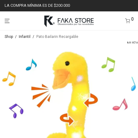
LA COMPRA MÍNIMA ES DE $200.000
0
Shop
/
Infantil
/
Pato Bailarin Recargable
NUEV