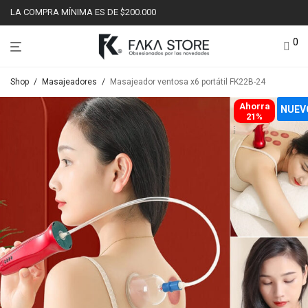
LA COMPRA MÍNIMA ES DE $200.000
0
Shop
/
Masajeadores
/
Masajeador ventosa x6 portátil FK22B-24
Ahorra
NUEV
21%