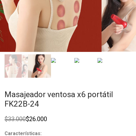
Masajeador ventosa x6 portátil
FK22B-24
$
33.000
$
26.000
Original
Current
price
price
was:
is:
Características: