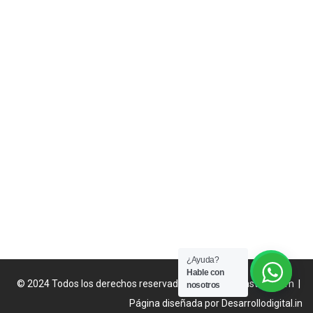
¿Ayuda?
Hable con
© 2024 Todos los derechos reservados
catalogofakastore.com
|
nosotros
Página diseñada por
Desarrollodigital.in