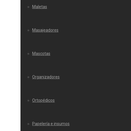
Maletas
Masajeadores
Mascotas
Organizadores
Ortopédicos
Papelería e insumos