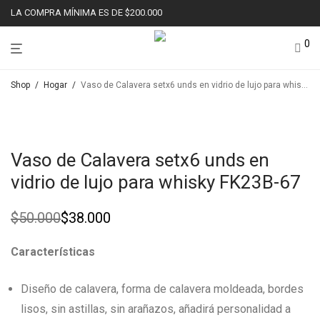
LA COMPRA MÍNIMA ES DE $200.000
0
Shop
/
Hogar
/
Vaso de Calavera setx6 unds en vidrio de lujo para whisky FK23B-67
Ahorr
24%
Vaso de Calavera setx6 unds en
vidrio de lujo para whisky FK23B-67
$
50.000
$
38.000
Original
Current
price
price
was:
is:
Características
$50.000.
$38.000.
Diseño de calavera, forma de calavera moldeada, bordes
lisos, sin astillas, sin arañazos, añadirá personalidad a