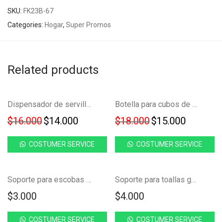
SKU:
FK23B-67
Categories:
Hogar
,
Super Promos
Related products
Ahorra
Ahorra
NUEVO!
NUEVO!
-
13
%
-
17
%
Dispensador de servilletas con soporte para celular JY155
Botella para cubos de hielo, hielera portatil FK23C-4
12%
17%
Original price was: $16.000.
Current price is: $14.000.
Original price w
Current 
$
16.000
$
14.000
$
18.000
$
15.000
COSTUMER SERVICE
COSTUMER SERVICE
Soporte para escobas traperos gancho adhesivo FK23C-18
Soporte para toallas gancho adhesivo FK23C-13
$
3.000
$
4.000
COSTUMER SERVICE
COSTUMER SERVICE