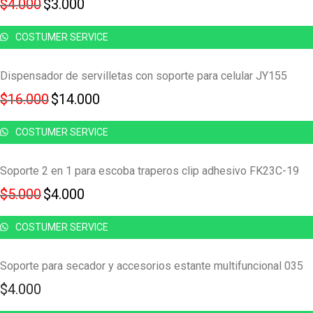
Original price was: $4.000.
Current price is: $3.000.
$
4.000
$
3.000
COSTUMER SERVICE
Dispensador de servilletas con soporte para celular JY155
Original price was: $16.000.
Current price is: $14.000.
$
16.000
$
14.000
COSTUMER SERVICE
Soporte 2 en 1 para escoba traperos clip adhesivo FK23C-19
Original price was: $5.000.
Current price is: $4.000.
$
5.000
$
4.000
COSTUMER SERVICE
Soporte para secador y accesorios estante multifuncional 035
$
4.000