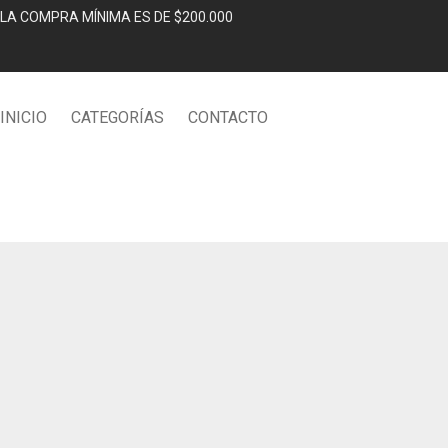
LA COMPRA MÍNIMA ES DE $200.000
INICIO
CATEGORÍAS
CONTACTO
Shop
/
Hogar
/
Tapon para vino con cierre al vacio mini filtro portatil