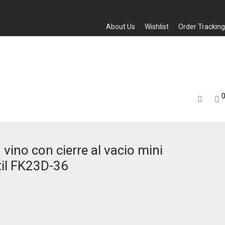
About Us
Wishlist
Order Tracking
vino con cierre al vacio mini
atil FK23D-36