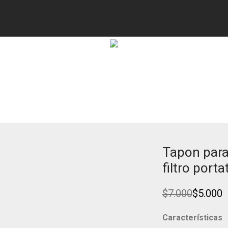
 FK23D-36
Tapon para 
Ahorra
29%
filtro port
$
7.000
$
5.000
Original
Current
price
price
was:
is:
Características