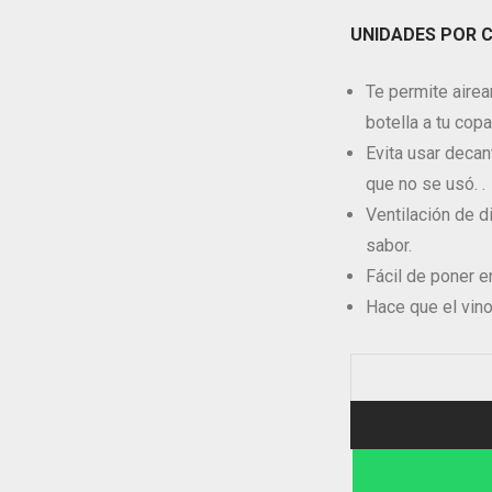
$7.000.
$5.000.
UNIDADES POR 
Te permite airea
botella a tu copa
Evita usar deca
que no se usó. .
Ventilación de d
sabor.
Fácil de poner en
Hace que el vino