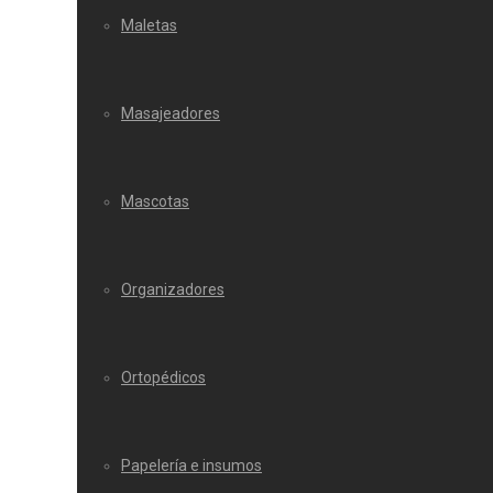
Maletas
Masajeadores
Mascotas
Organizadores
Ortopédicos
Papelería e insumos