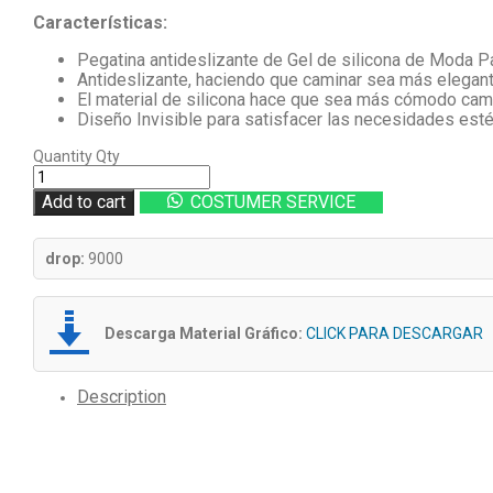
price
price
Características:
was:
is:
$5.000.
$2.000.
Pegatina antideslizante de Gel de silicona de Moda P
Antideslizante, haciendo que caminar sea más elegan
El material de silicona hace que sea más cómodo cam
Diseño Invisible para satisfacer las necesidades esté
Quantity
Qty
Add to cart
COSTUMER SERVICE
drop:
9000
Descarga Material Gráfico:
CLICK PARA DESCARGAR
Description