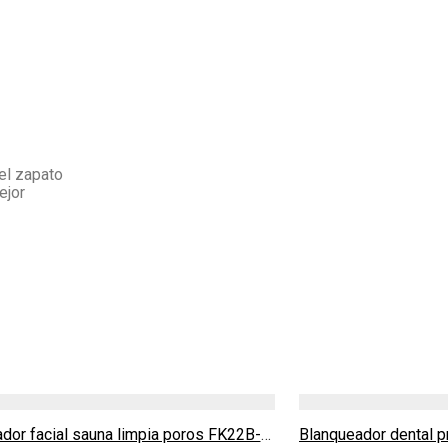
del zapato
ejor
Vaporizador facial sauna limpia poros FK22B-03
Blanqueador dental p