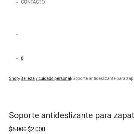
CONTACTO
0
Shop
/
Belleza y cuidado personal
/
Soporte antideslizante para za
Soporte antideslizante para zapa
Original
Current
$
5.000
$
2.000