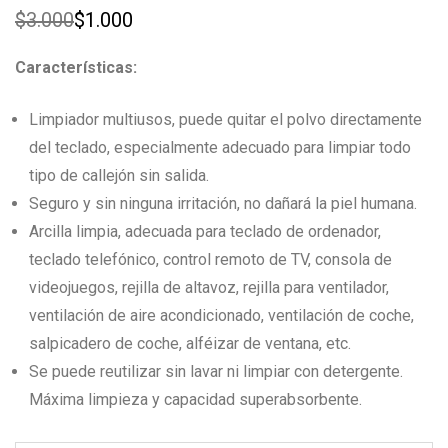
$
3.000
$
1.000
Original
Current
price
price
was:
is:
Características:
$3.000.
$1.000.
Limpiador multiusos, puede quitar el polvo directamente
del teclado, especialmente adecuado para limpiar todo
tipo de callejón sin salida.
Seguro y sin ninguna irritación, no dañará la piel humana.
Arcilla limpia, adecuada para teclado de ordenador,
teclado telefónico, control remoto de TV, consola de
videojuegos, rejilla de altavoz, rejilla para ventilador,
ventilación de aire acondicionado, ventilación de coche,
salpicadero de coche, alféizar de ventana, etc.
Se puede reutilizar sin lavar ni limpiar con detergente.
Máxima limpieza y capacidad superabsorbente.