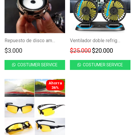
Repuesto de disco ambientador carro FK22-02B
Ventilador doble refrigerante para carro FK23D-133
Original price w
Current 
$
3.000
$
25.000
$
20.000
COSTUMER SERVICE
COSTUMER SERVICE
Ahorra
-
36
%
36%