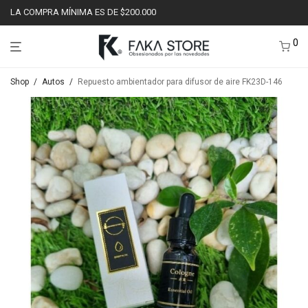
LA COMPRA MÍNIMA ES DE $200.000
0
Shop
/
Autos
/
Repuesto ambientador para difusor de aire FK23D-146