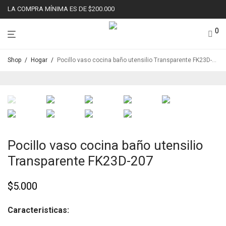
LA COMPRA MÍNIMA ES DE $200.000
0
Shop
/
Hogar
/
Pocillo vaso cocina baño utensilio Transparente FK23D-207
Pocillo vaso cocina baño utensilio
Transparente FK23D-207
$
5.000
Caracteristicas: