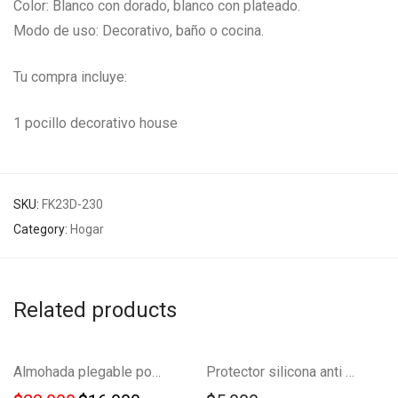
Color: Blanco con dorado, blanco con plateado.
Modo de uso: Decorativo, baño o cocina.
Tu compra incluye:
1 pocillo decorativo house
SKU:
FK23D-230
Category:
Hogar
Related products
Ahorra
NUEVO!
-
30
%
Almohada plegable portátil cojín descanso FK23C-20
Protector silicona anti Adherente Air Fryer 20.2 CM FK22-75
30%