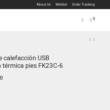
About Us
Wishlist
Order Tracking
0
de calefacción USB
a térmica pies FK23C-6
00