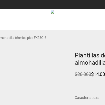
almohadilla térmica pies FK23C-6
NUEVO!
Plantillas 
Ahorra
30%
almohadill
$
20.000
$
14.0
Original
Current
price
price
was:
is:
$20.000.
$14.000.
Características