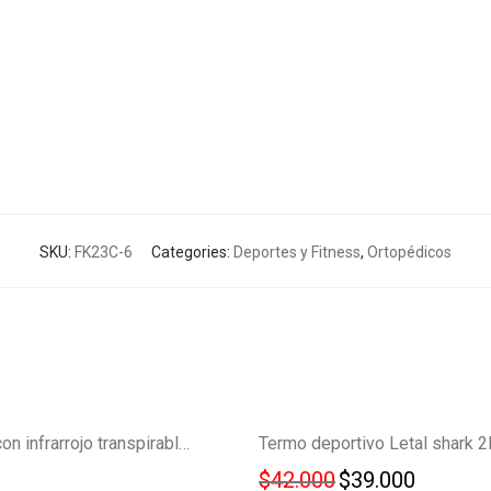
SKU:
FK23C-6
Categories:
Deportes y Fitness
,
Ortopédicos
NUEVO!
Plantillas con infrarrojo transpirables circulación pies FK23C-7
$
42.000
Original price w
$
39.000
Current 