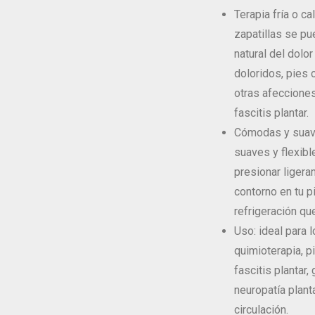
Terapia fría o cal
zapatillas se pue
natural del dolo
doloridos, pies c
otras afeccione
fascitis plantar.
Cómodas y suave
suaves y flexibl
presionar ligera
contorno en tu pi
refrigeración qu
Uso: ideal para 
quimioterapia, pi
fascitis plantar
neuropatía plant
circulación.