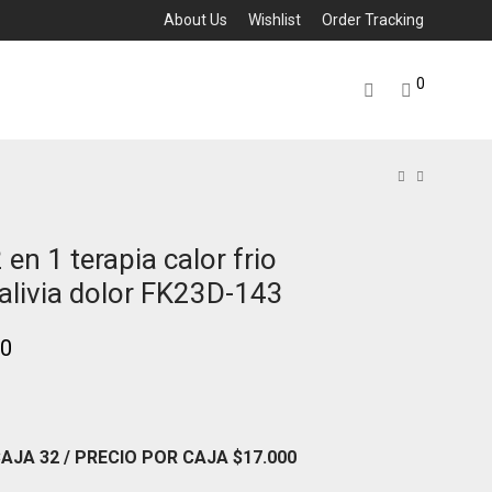
About Us
Wishlist
Order Tracking
0
 en 1 terapia calor frio
alivia dolor FK23D-143
00
CAJA 32
/ PRECIO POR CAJA
$17
.000