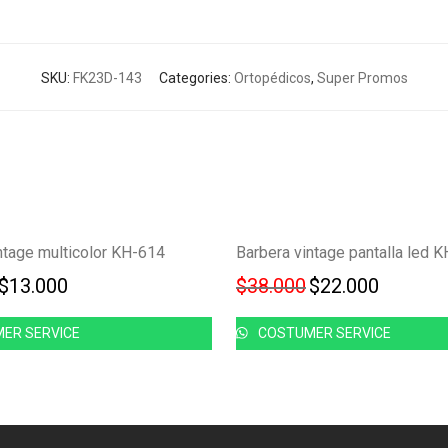
SKU:
FK23D-143
Categories:
Ortopédicos
,
Super Promos
Ahorra
-
41
%
ntage multicolor KH-614
Barbera vintage pantalla led 
41%
Original price was: $22.000.
$
13.000
Current price is: $13.000.
$
38.000
Original price w
$
22.000
Current 
ER SERVICE
COSTUMER SERVICE