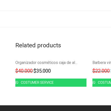
Related products
Ahorra
-
13
%
Organizador cosméticos caja de almacenamiento maquillaje JY116
Barbera vi
12%
$
40.000
Original price was: $40.000.
$
35.000
Current price is: $35.000.
$
22.000
COSTUMER SERVICE
COSTUM