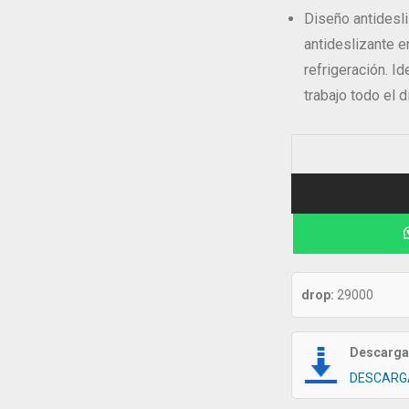
Diseño antidesl
antideslizante en
refrigeración. Id
trabajo todo el d
drop:
29000
Descarga 
DESCARG