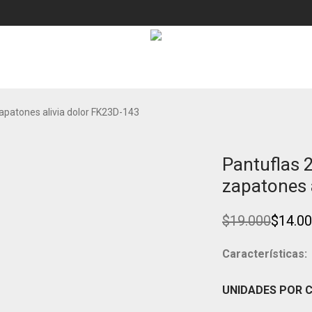
 zapatones alivia dolor FK23D-143
Pantuflas 2
Ahorra
26%
zapatones 
$
19.000
$
14.0
Original
Current
price
price
was:
is:
Características:
$19.000.
$14.000.
UNIDADES POR 