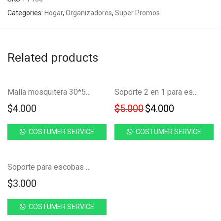
Categories:
Hogar
,
Organizadores
,
Super Promos
Related products
Ahorra
-
20
%
Malla mosquitera 30*50 cortina para ventana FK23C-43
Soporte 2 en 1 para escoba traperos clip adhesivo FK23C-19
20%
Original price was
Current pri
$
4.000
$
5.000
$
4.000
COSTUMER SERVICE
COSTUMER SERVICE
Soporte para escobas traperos gancho adhesivo FK23C-18
$
3.000
COSTUMER SERVICE