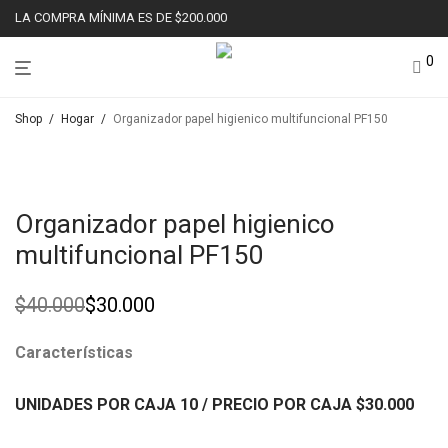
LA COMPRA MÍNIMA ES DE $200.000
0
Shop
/
Hogar
/
Organizador papel higienico multifuncional PF150
Ahorr
25%
Organizador papel higienico
multifuncional PF150
$
40.000
$
30.000
Original
Current
price
price
was:
is:
Características
$40.000.
$30.000.
UNIDADES POR CAJA 10
/ PRECIO POR CAJA
$30
.000