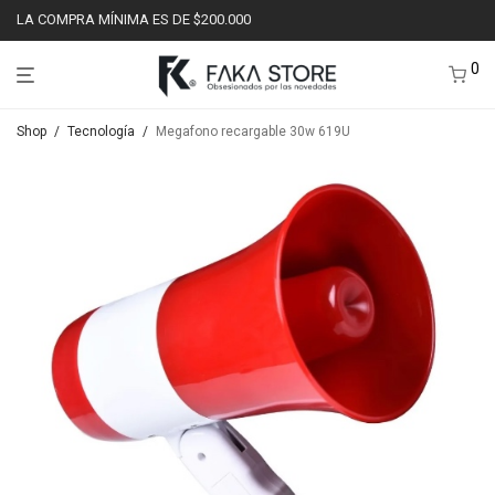
LA COMPRA MÍNIMA ES DE $200.000
0
Shop
/
Tecnología
/
Megafono recargable 30w 619U