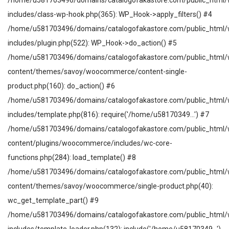
includes/class-wp-hook.php(365): WP_Hook->apply_filters() #4
/home/u581703496/domains/catalogofakastore.com/public_html/
includes/plugin.php(522): WP_Hook->do_action() #5
/home/u581703496/domains/catalogofakastore.com/public_html/
content/themes/savoy/woocommerce/content-single-
product.php(160): do_action() #6
/home/u581703496/domains/catalogofakastore.com/public_html/
includes/template.php(816): require('/home/u58170349...') #7
/home/u581703496/domains/catalogofakastore.com/public_html/
content/plugins/woocommerce/includes/wc-core-
functions.php(284): load_template() #8
/home/u581703496/domains/catalogofakastore.com/public_html/
content/themes/savoy/woocommerce/single-product.php(40):
wc_get_template_part() #9
/home/u581703496/domains/catalogofakastore.com/public_html/
includes/template-loader.php(132): include('/home/u58170349...')