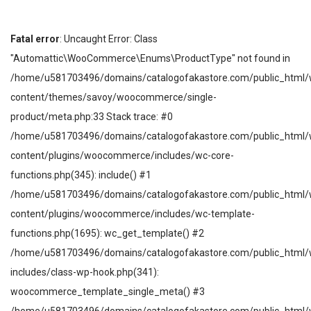
Fatal error
: Uncaught Error: Class
"Automattic\WooCommerce\Enums\ProductType" not found in
/home/u581703496/domains/catalogofakastore.com/public_html/
content/themes/savoy/woocommerce/single-
product/meta.php:33 Stack trace: #0
/home/u581703496/domains/catalogofakastore.com/public_html/
content/plugins/woocommerce/includes/wc-core-
functions.php(345): include() #1
/home/u581703496/domains/catalogofakastore.com/public_html/
content/plugins/woocommerce/includes/wc-template-
functions.php(1695): wc_get_template() #2
/home/u581703496/domains/catalogofakastore.com/public_html/
includes/class-wp-hook.php(341):
woocommerce_template_single_meta() #3
/home/u581703496/domains/catalogofakastore.com/public_html/