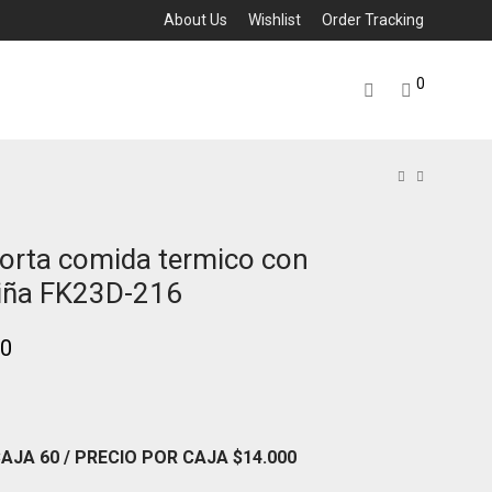
About Us
Wishlist
Order Tracking
0
orta comida termico con
iña FK23D-216
00
CAJA 60
/ PRECIO POR CAJA
$14
.000