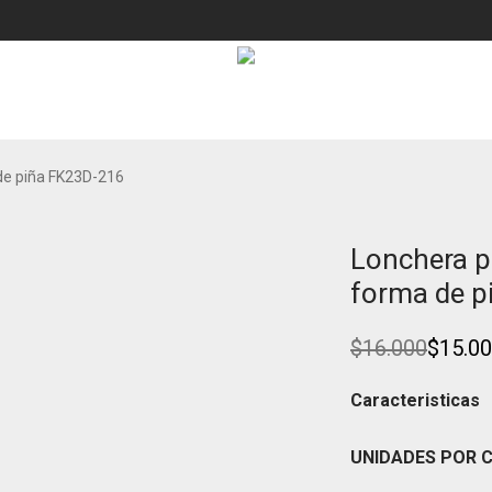
de piña FK23D-216
Lonchera p
Ahorra
NUEVO!
6%
forma de p
$
16.000
$
15.0
Original
Current
price
price
was:
is:
Caracteristicas
$16.000.
$15.000.
UNIDADES POR 