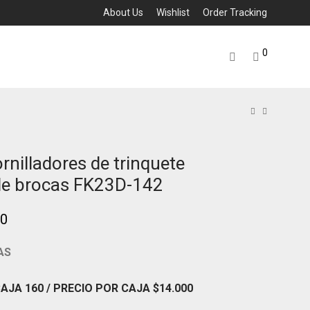
About Us
Wishlist
Order Tracking
0
ornilladores de trinquete
de brocas FK23D-142
00
AS
CAJA 160
/ PRECIO POR CAJA
$14
.000