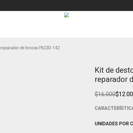
te reparador de brocas FK23D-142
Kit de dest
Ahorra
25%
reparador 
$
16.000
$
12.0
Original
Current
price
price
was:
is:
CARACTERÍSTIC
$16.000.
$12.000.
UNIDADES POR 