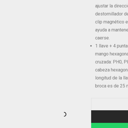
ajustar la direc
destornillador de
clip magnético e
ayuda a mantener
caerse.
1 llave + 4 punt
mango hexagonal
cruzada: PH0, P
cabeza hexagonal
longitud de la l
broca es de 25 