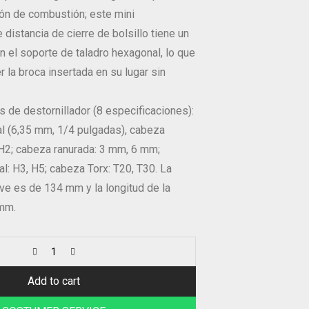
ción de combustión; este mini
 distancia de cierre de bolsillo tiene un
n el soporte de taladro hexagonal, lo que
 la broca insertada en su lugar sin
as de destornillador (8 especificaciones):
 (6,35 mm, 1/4 pulgadas), cabeza
H2; cabeza ranurada: 3 mm, 6 mm;
: H3, H5; cabeza Torx: T20, T30. La
lave es de 134 mm y la longitud de la
mm.
Add to cart