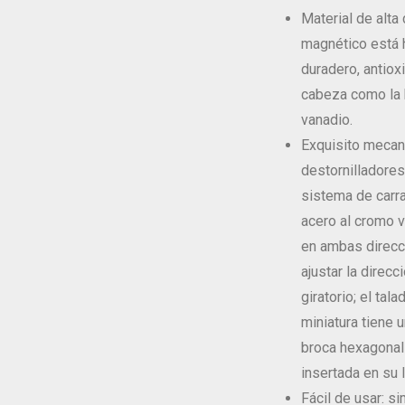
Material de alta 
magnético está h
duradero, antioxi
cabeza como la 
vanadio.
Exquisito mecan
destornilladores
sistema de carr
acero al cromo v
en ambas direcc
ajustar la direc
giratorio; el tal
miniatura tiene 
broca hexagonal
insertada en su 
Fácil de usar: si