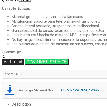
price
price
Características
was:
is:
$4.000.
$3.000.
Material grueso, suave y no daña las manos
Multifunción, soporte para teléfono móvil, gancho, etc.
Gancho lateral pequeño, suspensión multidireccional
Gran capacidad de carga, rodamiento individual de 20kg
La cubierta está hecha de material ABS, la superficie con a
No hay ningún flash Burr en la cubierta, la superficie es m
Las piezas de plástico se ensamblan sin huecos, están c
Quantity
Qty
Add to cart
COSTUMER SERVICE
drop:
14000
Descarga Material Gráfico:
CLICK PARA DESCARGAR
Description