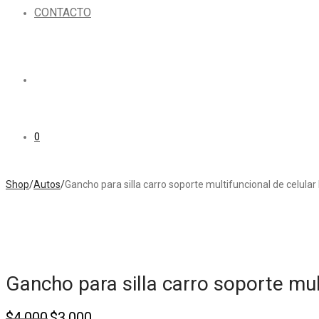
CONTACTO
0
Shop
/
Autos
/
Gancho para silla carro soporte multifuncional de celula
Gancho para silla carro soporte mu
Original
Current
$
4.000
$
3.000