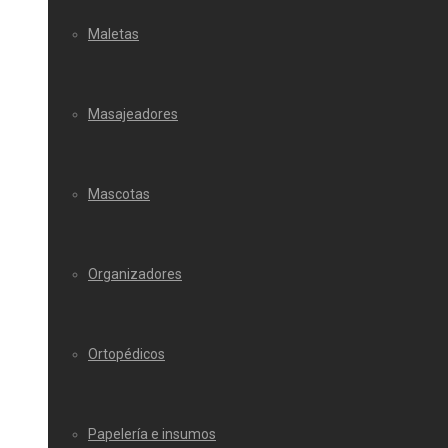
Maletas
Masajeadores
Mascotas
Organizadores
Ortopédicos
Papelería e insumos