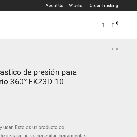
About Us
Wishlist
Order Tracking
0
astico de presión para
orio 360° FK23D-10.
r y usar: Este es un producto de
de instalar, no se necesitan herramientas