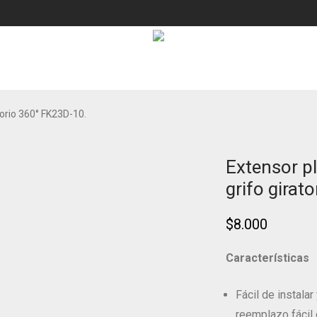
torio 360° FK23D-10.
Extensor pl
grifo girat
$
8.000
Características
Fácil de instala
reemplazo fácil 