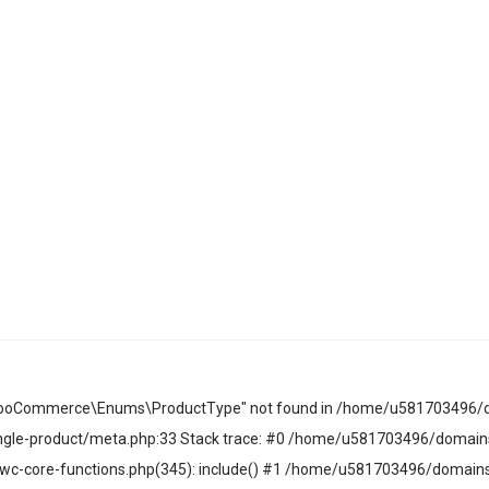
c\WooCommerce\Enums\ProductType" not found in /home/u581703496/
le-product/meta.php:33 Stack trace: #0 /home/u581703496/domains
c-core-functions.php(345): include() #1 /home/u581703496/domain