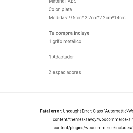
Material: ABS
Color: plata
Medidas: 9.5cm*
2.2cm*2.2cm*14cm
Tu compra incluye
1 grifo metálico
1 Adaptador
2 espaciadores
Fatal error
: Uncaught Error: Class "Automatti
content/themes/savoy/woocommerce/sing
content/plugins/woocommerce/includes/w