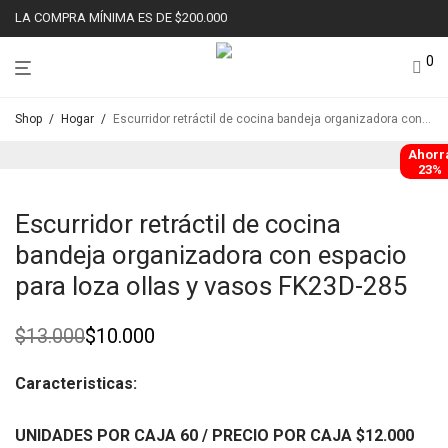
LA COMPRA MÍNIMA ES DE $200.000
0
Shop
/
Hogar
/
Escurridor retráctil de cocina bandeja organizadora con espacio para loza ollas y vasos FK23D-285
Ahorr
23%
Escurridor retráctil de cocina
bandeja organizadora con espacio
para loza ollas y vasos FK23D-285
$
13.000
$
10.000
Original
Current
price
price
was:
is:
Caracteristicas:
$13.000.
$10.000.
UNIDADES POR CAJA 60
/ PRECIO POR CAJA
$12
.000