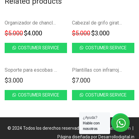
Related products
Ahorra
Ahorra
NUEVO!
NUEVO!
-
20
%
-
40
%
Organizador de chanclas zapatero adhesivo PF-125
Cabezal de grifo giratorio 360° FK22-19
20%
40%
Original price was: $5.000.
Current price is: $4.000.
Original price was
Current pri
$
5.000
$
4.000
$
5.000
$
3.000
COSTUMER SERVICE
COSTUMER SERVICE
NUEVO!
Soporte para escobas traperos gancho adhesivo FK23C-18
Plantillas con infrarrojo transpirables circulación pies FK23C-7
$
3.000
$
7.000
COSTUMER SERVICE
COSTUMER SERVICE
¿Ayuda?
Hable con
© 2024 Todos los derechos reservados
catalogofakastore.com
|
nosotros
Página diseñada por
Desarrollodigital.in