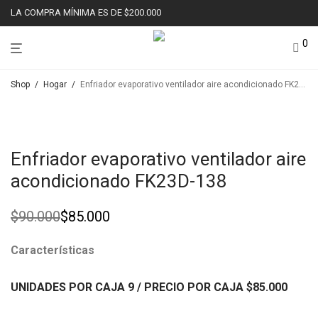
LA COMPRA MÍNIMA ES DE $200.000
0
Shop
/
Hogar
/
Enfriador evaporativo ventilador aire acondicionado FK23D-138
Ahorr
6%
Enfriador evaporativo ventilador aire
acondicionado FK23D-138
$
90.000
$
85.000
Original
Current
price
price
was:
is:
Características
$90.000.
$85.000.
UNIDADES POR CAJA 9
/ PRECIO POR CAJA
$85
.000