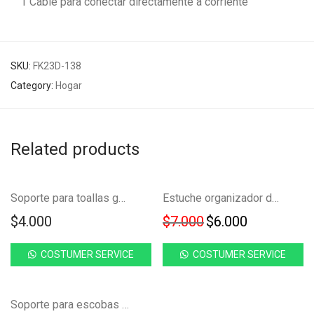
1 Cable para conectar directamente a corriente
SKU:
FK23D-138
Category:
Hogar
Related products
Ahorra
NUEVO!
-
14
%
Soporte para toallas gancho adhesivo FK23C-13
Estuche organizador de limpieza bucal ‘036
14%
Original price was
Current pri
$
4.000
$
7.000
$
6.000
COSTUMER SERVICE
COSTUMER SERVICE
Soporte para escobas traperos gancho adhesivo FK23C-18