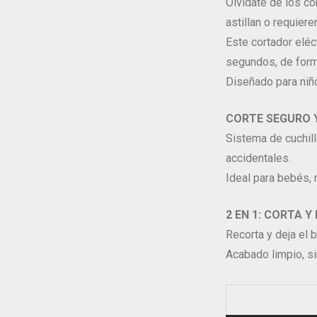
Olvídate de los co
astillan o requier
Este cortador eléc
segundos, de form
Diseñado para niñ
CORTE SEGURO Y
Sistema de cuchill
accidentales.
Ideal para bebés, 
2 EN 1: CORTA 
Recorta y deja el 
Acabado limpio, sin