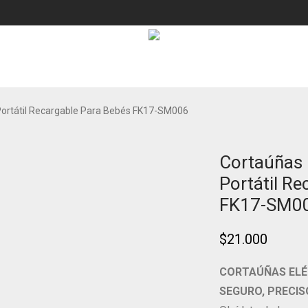
 Portátil Recargable Para Bebés FK17-SM006
Cortaúñas E
NUEVO!
Portátil R
FK17-SM0
$
21.000
CORTAÚÑAS ELÉ
SEGURO, PRECIS