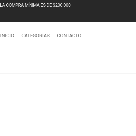
LA COMPRA MÍNIMA ES DE $200.000
INICIO
CATEGORÍAS
CONTACTO
Shop
/
Tecnología
/
CONSOLA GAME MASTER RETRO PORTATIL