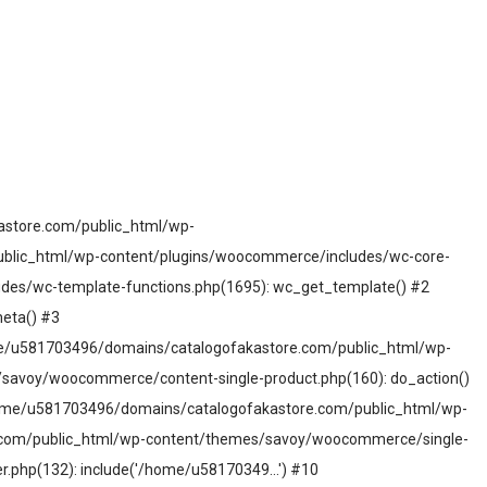
astore.com/public_html/wp-
blic_html/wp-content/plugins/woocommerce/includes/wc-core-
des/wc-template-functions.php(1695): wc_get_template() #2
eta() #3
me/u581703496/domains/catalogofakastore.com/public_html/wp-
savoy/woocommerce/content-single-product.php(160): do_action()
home/u581703496/domains/catalogofakastore.com/public_html/wp-
e.com/public_html/wp-content/themes/savoy/woocommerce/single-
php(132): include('/home/u58170349...') #10