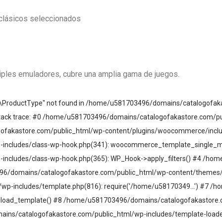
 clásicos seleccionados
tiples emuladores, cubre una amplia gama de juegos.
\ProductType" not found in /home/u581703496/domains/catalogofak
ack trace: #0 /home/u581703496/domains/catalogofakastore.com/pu
gofakastore.com/public_html/wp-content/plugins/woocommerce/inclu
includes/class-wp-hook.php(341): woocommerce_template_single_m
ncludes/class-wp-hook.php(365): WP_Hook->apply_filters() #4 /ho
496/domains/catalogofakastore.com/public_html/wp-content/themes/
p-includes/template.php(816): require('/home/u58170349...') #7 /
): load_template() #8 /home/u581703496/domains/catalogofakastor
ns/catalogofakastore.com/public_html/wp-includes/template-loader.