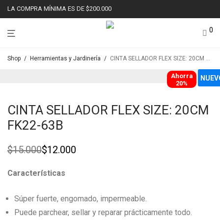
LA COMPRA MÍNIMA ES DE $200.000
0
Shop
/
Herramientas y Jardinería
/
CINTA SELLADOR FLEX SIZE: 20CM FK22-63B
Ahorra
NUEV
20%
CINTA SELLADOR FLEX SIZE: 20CM
FK22-63B
$
15.000
$
12.000
Original
Current
price
price
was:
is:
Características
$15.000.
$12.000.
Súper fuerte, engomado, impermeable.
Puede parchear, sellar y reparar prácticamente todo.