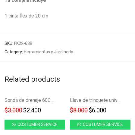
Tu compra incluye
1 cinta flex de 20 cm
SKU:
FK22-63B
Category:
Herramientas y Jardinería
Related products
Ahorra
Ahorra
-
20
%
-
25
%
Sonda de drenaje 60CM para sifones tuberia y alcantarillado extractor de plomeria FK23D-295
Llave de trinquete universal con enchufe universal FK23D-149
20%
25%
Original price was: $3.000.
Current price is: $2.400.
Original price was
Current pri
$
3.000
$
2.400
$
8.000
$
6.000
COSTUMER SERVICE
COSTUMER SERVICE