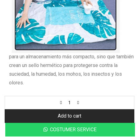
moho, ahorra espacio, ecológico, no tóxico, suave y
resistente al desgaste, sin olor, simple y elegante.
Las bolsas de almacenamiento al vacío ayudan a crear
hasta tres veces más espacio de almacenamiento en el
armario o debajo de la cama.
Las bolsas no solo comprimen artículos voluminosos
para un almacenamiento más compacto, sino que también
crean un sello hermético para protegerse contra la
suciedad, la humedad, los mohos, los insectos y los
olores.
Add to cart
COSTUMER SERVICE