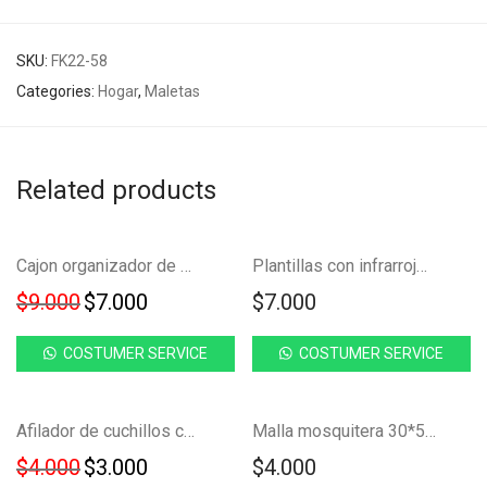
SKU:
FK22-58
Categories:
Hogar
,
Maletas
Related products
Ahorra
NUEVO!
-
22
%
Cajon organizador de mesa soporte de escritorio FK23C-28
Plantillas con infrarrojo transpirables circulación pies FK23C-7
22%
Original price was: $9.000.
Current price is: $7.000.
$
9.000
$
7.000
$
7.000
COSTUMER SERVICE
COSTUMER SERVICE
Ahorra
-
25
%
Afilador de cuchillos con ventosa antideslizante FK23C-21
Malla mosquitera 30*50 cortina para ventana FK23C-43
25%
Original price was: $4.000.
Current price is: $3.000.
$
4.000
$
3.000
$
4.000