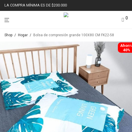
LA COMPRA MÍNIMA ES DE $200.000
0
Shop
/
Hogar
/
Bolsa de compresión grande 100X80 CM FK22-58
Ahorr
40%