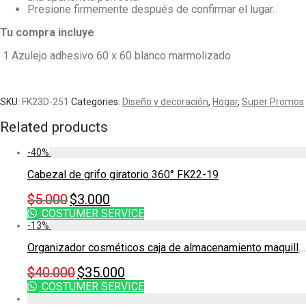
Presione firmemente después de confirmar el lugar.
Tu compra incluye
1 Azulejo adhesivo 60 x 60 blanco marmolizado
SKU:
FK23D-251
Categories:
Diseño y decoración
,
Hogar
,
Super Promos
Related products
-
40
%
Cabezal de grifo giratorio 360° FK22-19
Original
Current
$
5.000
$
3.000
price
price
COSTUMER SERVICE
-
13
%
was:
is:
$5.000.
$3.000.
Organizador cosméticos caja de almacenamiento maquillaje JY116
Original
Current
$
40.000
$
35.000
price
price
COSTUMER SERVICE
was:
is: