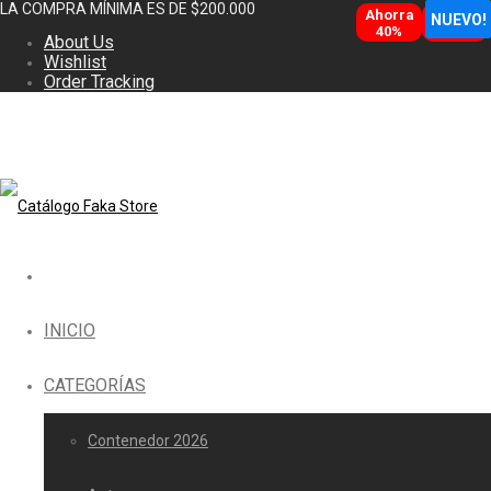
LA COMPRA MÍNIMA ES DE $200.000
Ahorra
Ahorra
NUEVO!
NUEVO!
40%
12%
About Us
Wishlist
Order Tracking
INICIO
CATEGORÍAS
Contenedor 2026