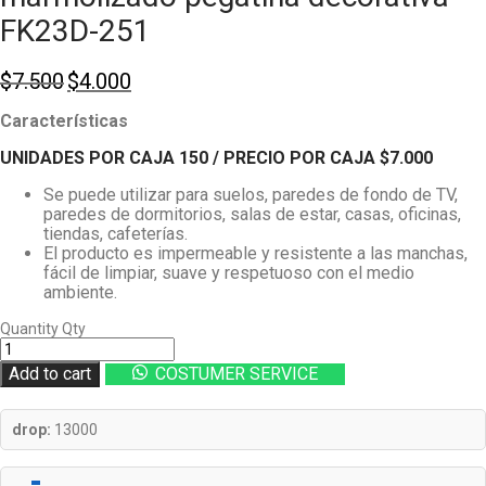
FK23D-251
Original
Current
$
7.500
$
4.000
price
price
Características
was:
is:
$7.500.
$4.000.
UNIDADES POR CAJA 150
/ PRECIO POR CAJA
$7
.000
Se puede utilizar para suelos, paredes de fondo de TV,
paredes de dormitorios, salas de estar, casas, oficinas,
tiendas, cafeterías.
El producto es impermeable y resistente a las manchas,
fácil de limpiar, suave y respetuoso con el medio
ambiente.
Quantity
Qty
Add to cart
COSTUMER SERVICE
drop:
13000