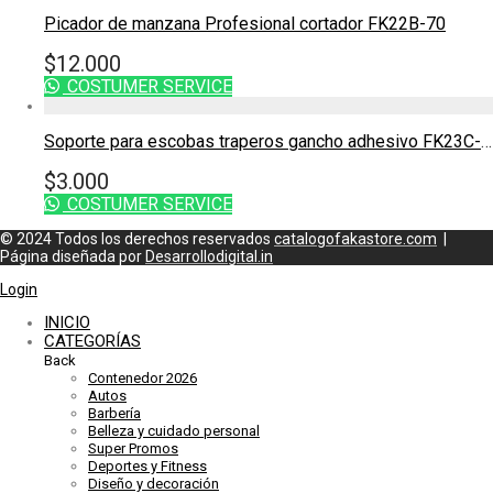
$40.000.
$35.000.
Picador de manzana Profesional cortador FK22B-70
$
12.000
COSTUMER SERVICE
Soporte para escobas traperos gancho adhesivo FK23C-18
$
3.000
COSTUMER SERVICE
© 2024 Todos los derechos reservados
catalogofakastore.com
|
Página diseñada por
Desarrollodigital.in
Login
INICIO
CATEGORÍAS
Back
Contenedor 2026
Autos
Barbería
Belleza y cuidado personal
Super Promos
Deportes y Fitness
Diseño y decoración