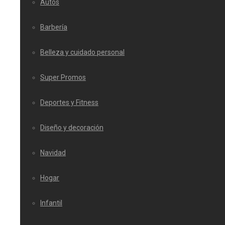
Autos
Barbería
Belleza y cuidado personal
Super Promos
Deportes y Fitness
Diseño y decoración
Navidad
Hogar
Infantil