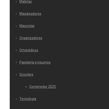
Maletas
Masajeadores
Mascotas
Organizadores
Ortopédicos
Papelería e insumos
Scooters
Contenedor 2025
Tecnología