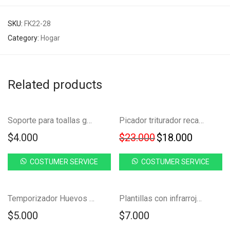
SKU:
FK22-28
Category:
Hogar
Related products
Ahorra
-
22
%
Soporte para toallas gancho adhesivo FK23C-13
Picador triturador recargable FK22-10
22%
Original price w
Current 
$
4.000
$
23.000
$
18.000
COSTUMER SERVICE
COSTUMER SERVICE
NUEVO!
Temporizador Huevos Cocina FK22B-65
Plantillas con infrarrojo transpirables circulación pies FK23C-7
$
5.000
$
7.000