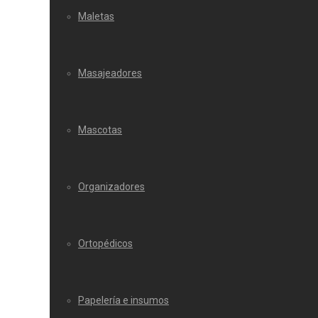
Maletas
Masajeadores
Mascotas
Organizadores
Ortopédicos
Papelería e insumos