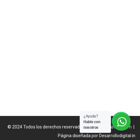
¿Ayuda?
Hable con
© 2024 Todos los derechos reservados
catalogofakastore.com
|
nosotros
Página diseñada por
Desarrollodigital.in